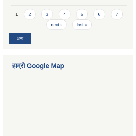
Pages
1
2
3
4
5
6
7
next ›
last »
अन्य
हाम्रो Google Map