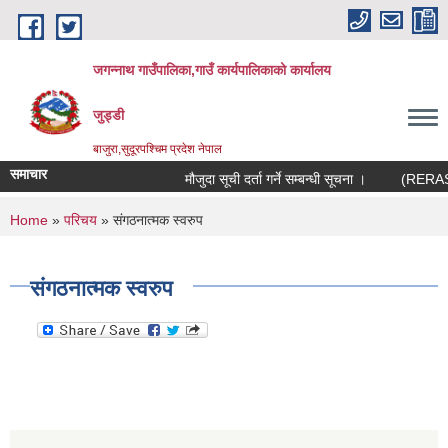
Skip to main content
जगन्नाथ गाउँपालिका,गाउँ कार्यपालिकाको कार्यालय
जुड्डी
बाजुरा,सुदूरपश्चिम प्रदेश नेपाल
समाचार
मौजुदा सूची दर्ता गर्ने सम्बन्धी सूचना ।
(RERAS) रे
You are here
Home
»
परिचय
» संगठनात्मक स्वरुप
संगठनात्मक स्वरुप