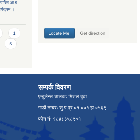
 पारित आ.ब
्यक्रम ।
1
5
सम्पर्क विवरण
एम्बुलेन्स चालकः मित्तल बुढा
गाडी नम्बरः सु.प.प्र ०१ ००१ झ ०५६९
फोन नंः ९८४८३५८९०१