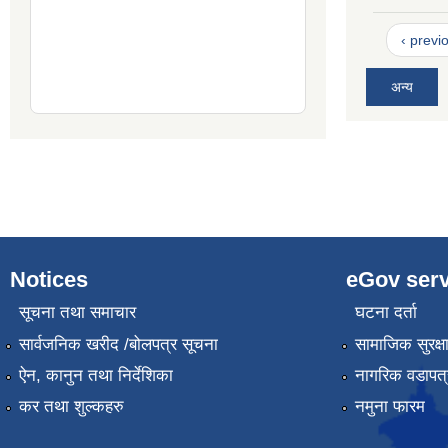
‹ previ
अन्य
Notices
eGov serv
सूचना तथा समाचार
घटना दर्ता
सार्वजनिक खरीद /बोलपत्र सूचना
सामाजिक सुरक्ष
ऐन, कानुन तथा निर्देशिका
नागरिक वडापत्
कर तथा शुल्कहरु
नमुना फारम