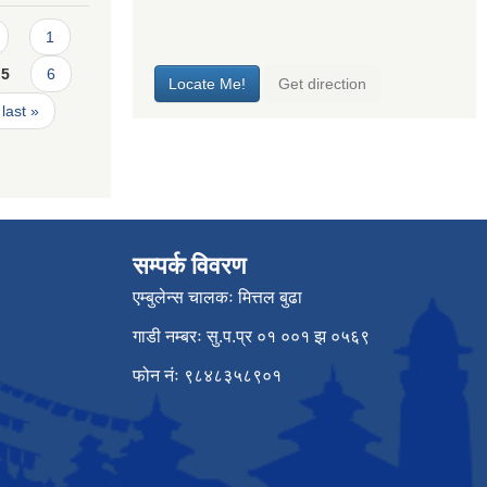
1
5
6
last »
सम्पर्क विवरण
एम्बुलेन्स चालकः मित्तल बुढा
गाडी नम्बरः सु.प.प्र ०१ ००१ झ ०५६९
फोन नंः ९८४८३५८९०१