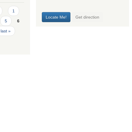
1
5
6
last »