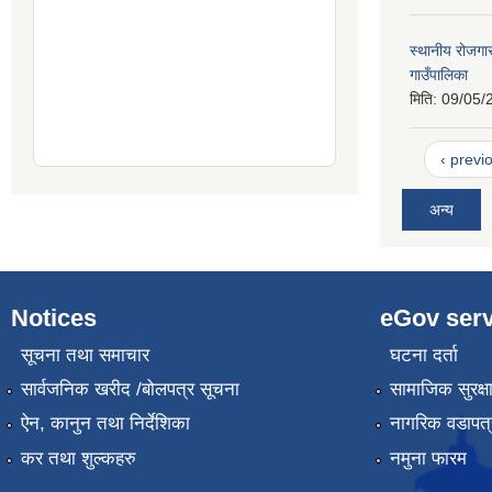
स्थानीय रोजग
गाउँपालिका
मिति:
09/05/
‹ previ
अन्य
Notices
eGov serv
सूचना तथा समाचार
घटना दर्ता
सार्वजनिक खरीद /बोलपत्र सूचना
सामाजिक सुरक्ष
ऐन, कानुन तथा निर्देशिका
नागरिक वडापत्
कर तथा शुल्कहरु
नमुना फारम