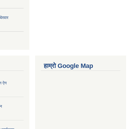
घेरवार
हाम्रो Google Map
न ऐन
ऐन