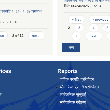
आर्थिक वर्ष २०८२।०८३ को नीति तथा 
मिति:
06/24/2025 - 15:13
ार रणनीति २०८२ - २०८७ जगन्नाथ
Pages
« first
‹ previous
2025 - 15:16
2
3
4
5
ous
2 of 12
next ›
7
next ›
अन्य
ices
Reports
वार्षिक प्रगति प्रतिवेदन
ा
चौमासिक प्रगति प्रतिवेदन
र
सार्वजनिक सुनुवाई
सार्वजनिक परीक्षण