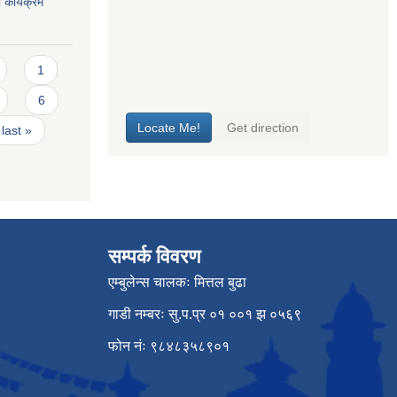
कार्यक्रम
1
6
last »
सम्पर्क विवरण
एम्बुलेन्स चालकः मित्तल बुढा
गाडी नम्बरः सु.प.प्र ०१ ००१ झ ०५६९
फोन नंः ९८४८३५८९०१