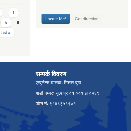
1
5
6
last »
सम्पर्क विवरण
एम्बुलेन्स चालकः मित्तल बुढा
गाडी नम्बरः सु.प.प्र ०१ ००१ झ ०५६९
फोन नंः ९८४८३५८९०१