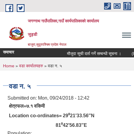
Skip to main content
जगन्नाथ गाउँपालिका,गाउँ कार्यपालिकाको कार्यालय
जुड्डी
बाजुरा,सुदूरपश्चिम प्रदेश नेपाल
समाचार
मौजुदा सूची दर्ता गर्ने सम्बन्धी सूचना ।
(RERA
You are here
Home
»
वडा कार्यालयहरु
» वडा न. ५
वडा न. ५
Submitted on:
Mon, 09/24/2018 - 12:42
क्षेत्रफल=७.१ वकिमी
Location co-ordinates= 29⁰21′33.56″N
81⁰42′56.83″E
Population: