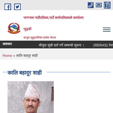
Skip to main content
जगन्नाथ गाउँपालिका,गाउँ कार्यपालिकाको कार्यालय
जुड्डी
बाजुरा,सुदूरपश्चिम प्रदेश नेपाल
समाचार
मौजुदा सूची दर्ता गर्ने सम्बन्धी सूचना ।
(RERAS) रेरास पर
You are here
Home
» कालि बहादुर शाही
कालि बहादुर शाही