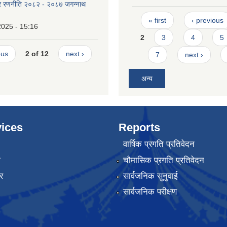
ार रणनीति २०८२ - २०८७ जगन्नाथ
Pages
« first
‹ previous
2025 - 15:16
2
3
4
5
ous
2 of 12
next ›
7
next ›
अन्य
ices
Reports
वार्षिक प्रगति प्रतिवेदन
ा
चौमासिक प्रगति प्रतिवेदन
र
सार्वजनिक सुनुवाई
सार्वजनिक परीक्षण