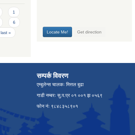
1
6
last »
सम्पर्क विवरण
एम्बुलेन्स चालकः मित्तल बुढा
गाडी नम्बरः सु.प.प्र ०१ ००१ झ ०५६९
फोन नंः ९८४८३५८९०१