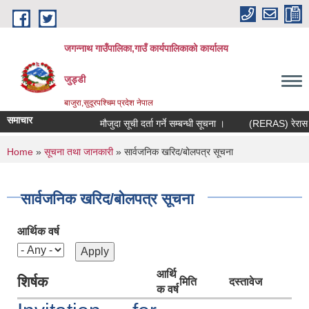
Skip to main content
जगन्नाथ गाउँपालिका,गाउँ कार्यपालिकाको कार्यालय
जुड्डी
बाजुरा,सुदूरपश्चिम प्रदेश नेपाल
समाचार
मौजुदा सूची दर्ता गर्ने सम्बन्धी सूचना ।
(RERAS) रेरास परि
You are here
Home
»
सूचना तथा जानकारी
» सार्वजनिक खरिद/बोलपत्र सूचना
सार्वजनिक खरिद/बोलपत्र सूचना
आर्थिक वर्ष
आर्थि
शिर्षक
मिति
दस्तावेज
क वर्ष