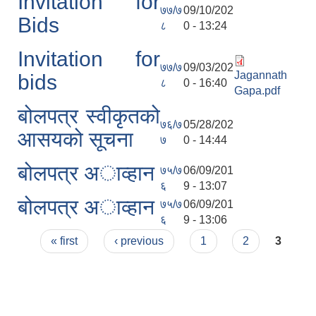
Invitation for
७७/७
09/10/202
Bids
८
0 - 13:24
Invitation for
७७/७
09/03/202
Jagannath
bids
८
0 - 16:40
Gapa.pdf
बोलपत्र स्वीकृतको
७६/७
05/28/202
आसयको सूचना
७
0 - 14:44
बोलपत्र अाव्हान
७५/७
06/09/201
६
9 - 13:07
बोलपत्र अाव्हान
७५/७
06/09/201
६
9 - 13:06
Pages
« first
‹ previous
1
2
3