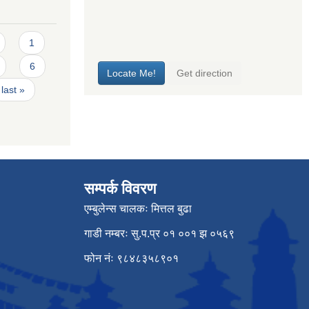
1
6
last »
सम्पर्क विवरण
एम्बुलेन्स चालकः मित्तल बुढा
गाडी नम्बरः सु.प.प्र ०१ ००१ झ ०५६९
फोन नंः ९८४८३५८९०१