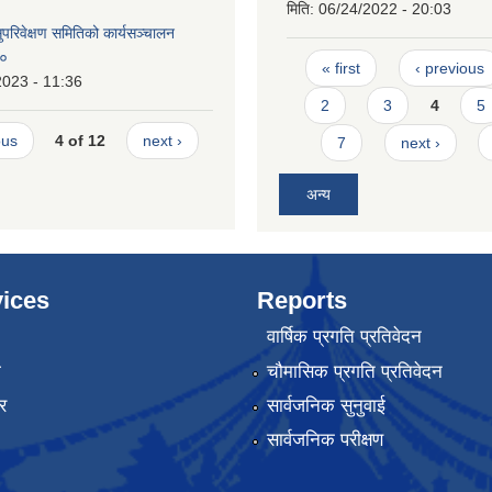
मिति:
06/24/2022 - 20:03
परिवेक्षण समितिको कार्यसञ्चालन
८०
Pages
« first
‹ previous
2023 - 11:36
2
3
4
5
ous
4 of 12
next ›
7
next ›
अन्य
ices
Reports
वार्षिक प्रगति प्रतिवेदन
ा
चौमासिक प्रगति प्रतिवेदन
र
सार्वजनिक सुनुवाई
सार्वजनिक परीक्षण