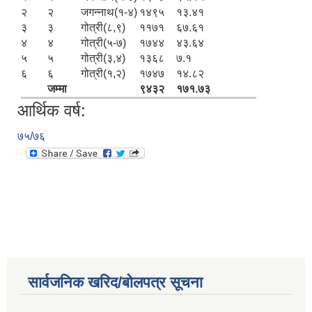
२
२
जगन्नाथ(१-४)
१४९५
१३.४१
३
३
गोत्री(८,९)
११७१
६७.६१
४
४
गोत्री(५-७)
१७४४
४३.६४
५
५
गोत्री(३,४)
१३६८
७.१
६
६
गोत्री(१,२)
१७४७
१४.८२
जम्मा
९४३२
१७१.७३
आर्थिक वर्ष:
७५/७६
सार्वजनिक खरिद/बोलपत्र सूचना