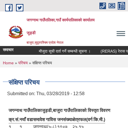
Skip to main content
जगन्नाथ गाउँपालिका,गाउँ कार्यपालिकाको कार्यालय
जुड्डी
बाजुरा,सुदूरपश्चिम प्रदेश नेपाल
समाचार
मौजुदा सूची दर्ता गर्ने सम्बन्धी सूचना ।
(RERAS) रेरास परियो
You are here
Home
»
परिचय
» संक्षिप्त परिचय
संक्षिप्त परिचय
Submitted on:
Thu, 03/28/2019 - 12:58
जगन्नाथ गाउँपालिकाजुड्डी,बाजुरा गाउँपालिकाको विस्तृत विवरण
क्र.सं.
नयाँ वडा
समावेश गाविस
जनसंख्या
क्षेत्रफल(वर्ग कि.मी.)
१
१
जगन्नाथ(५-८)
१९०७
२५.१५