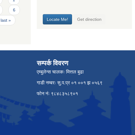
6
last »
सम्पर्क विवरण
एम्बुलेन्स चालकः मित्तल बुढा
गाडी नम्बरः सु.प.प्र ०१ ००१ झ ०५६९
फोन नंः ९८४८३५८९०१