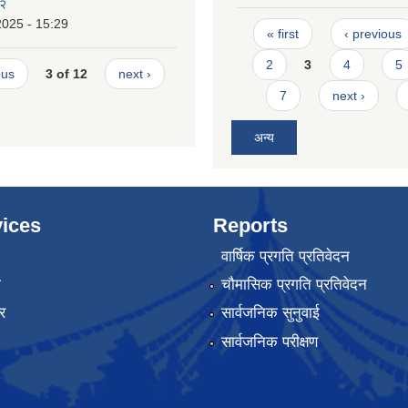
८२
2025 - 15:29
Pages
« first
‹ previous
2
3
4
5
ous
3 of 12
next ›
7
next ›
अन्य
ices
Reports
वार्षिक प्रगति प्रतिवेदन
ा
चौमासिक प्रगति प्रतिवेदन
र
सार्वजनिक सुनुवाई
सार्वजनिक परीक्षण