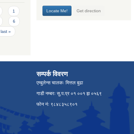
1
6
last »
सम्पर्क विवरण
एम्बुलेन्स चालकः मित्तल बुढा
गाडी नम्बरः सु.प.प्र ०१ ००१ झ ०५६९
फोन नंः ९८४८३५८९०१