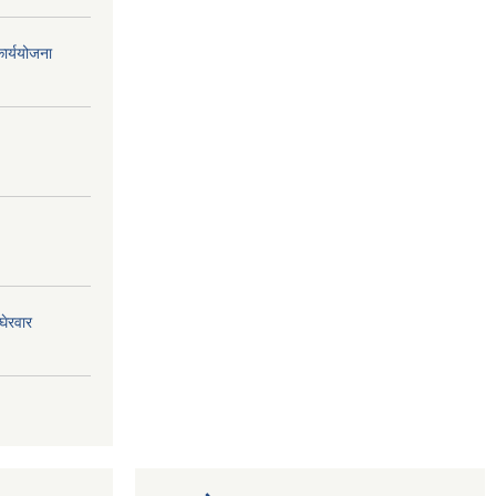
ार्ययोजना
घेरवार